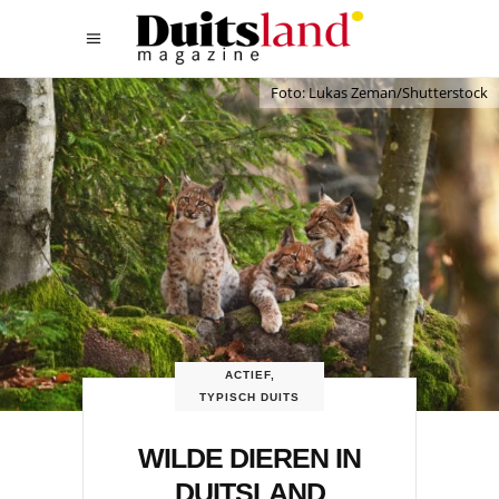
Foto: Lukas Zeman/Shutterstock
ACTIEF
,
TYPISCH DUITS
WILDE DIEREN IN
DUITSLAND