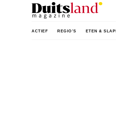
ACTIEF
REGIO’S
ETEN & SLA
ACTIEF
,
TYPISCH DUITS
WILDE DIEREN IN