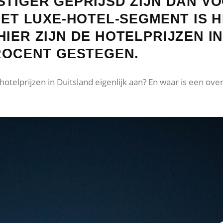
STIGER GEPRIJSD ZIJN DAN V
 HET LUXE-HOTEL-SEGMENT IS 
IER ZIJN DE HOTELPRIJZEN I
PROCENT GESTEGEN.
 hotelprijzen in Duitsland eigenlijk aan? En waar is een o