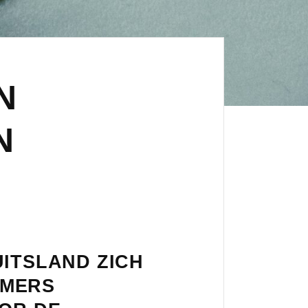
N
N
UITSLAND ZICH
AMERS