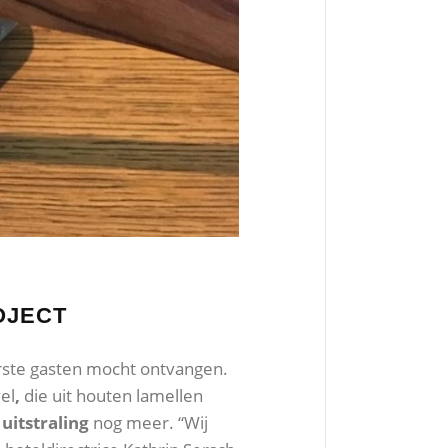
OJECT
eerste gasten mocht ontvangen.
el
,
die uit houten lamellen
 uitstraling
nog meer. “Wij