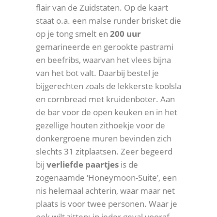
flair van de Zuidstaten. Op de kaart
staat o.a. een malse runder brisket die
op je tong smelt en
200 uur
gemarineerde en gerookte pastrami
en beefribs, waarvan het vlees bijna
van het bot valt. Daarbij bestel je
bijgerechten zoals de lekkerste koolsla
en cornbread met kruidenboter. Aan
de bar voor de open keuken en in het
gezellige houten zithoekje voor de
donkergroene muren bevinden zich
slechts 31 zitplaatsen. Zeer begeerd
bij
verliefde paartjes
is de
zogenaamde ‘Honeymoon-Suite’, een
nis helemaal achterin, waar maar net
plaats is voor twee personen. Waar je
ook wilt zitten: in ieder geval vooraf