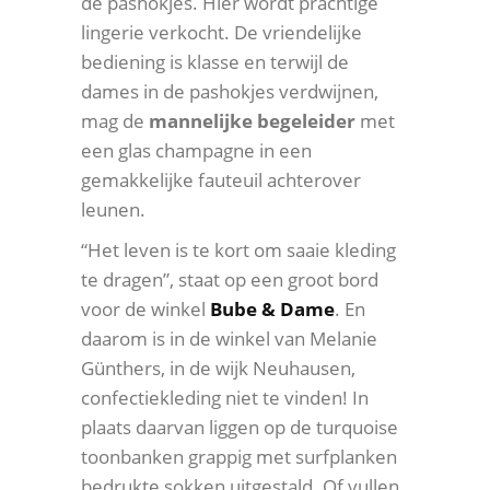
de pashokjes. Hier wordt prachtige
lingerie verkocht. De vriendelijke
bediening is klasse en terwijl de
dames in de pashokjes verdwijnen,
mag de
mannelijke begeleider
met
een glas champagne in een
gemakkelijke fauteuil achterover
leunen.
“Het leven is te kort om saaie kleding
te dragen”, staat op een groot bord
voor de winkel
Bube & Dame
. En
daarom is in de winkel van Melanie
Günthers, in de wijk Neuhausen,
confectiekleding niet te vinden! In
plaats daarvan liggen op de turquoise
toonbanken grappig met surfplanken
bedrukte sokken uitgestald. Of vullen