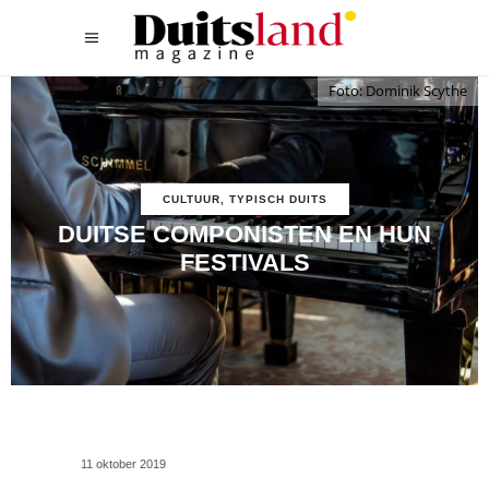
Foto: Dominik Scythe
CULTUUR
,
TYPISCH DUITS
DUITSE COMPONISTEN EN HUN
FESTIVALS
11 oktober 2019