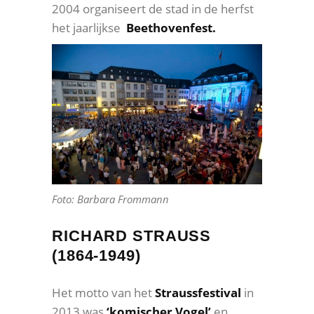
2004 organiseert de stad in de herfst
het jaarlijkse
Beethovenfest.
Foto: Barbara Frommann
RICHARD STRAUSS
(1864-1949)
Het motto van het
Straussfestival
in
2013 was
‘komischer Vogel’
en