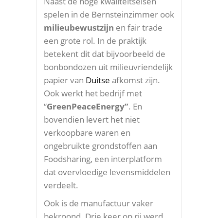
Naast de hoge kwaliteitseisen
spelen in de Bernsteinzimmer ook
milieubewustzijn
en fair trade
een grote rol. In de praktijk
betekent dit dat bijvoorbeeld de
bonbondozen uit milieuvriendelijk
papier van
Duitse
afkomst zijn.
Ook werkt het bedrijf met
“
GreenPeaceEnergy”
. En
bovendien levert het niet
verkoopbare waren en
ongebruikte grondstoffen aan
Foodsharing, een interplatform
dat overvloedige levensmiddelen
verdeelt.
Ook is de manufactuur vaker
bekroond. Drie keer op rij werd