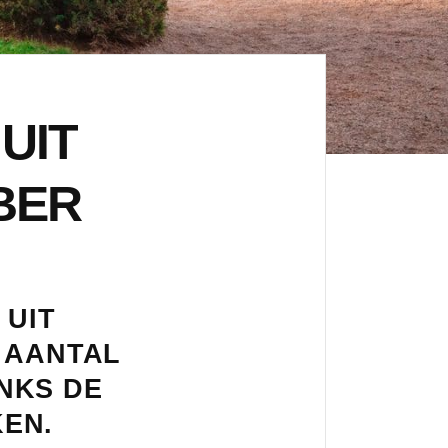
UIT
BER
 UIT
 AANTAL
NKS DE
EN.