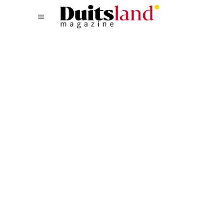
TYPISCH DUITS
TOURISTISCH NIEUWS UIT
DUITSLAND IN DECEMBER