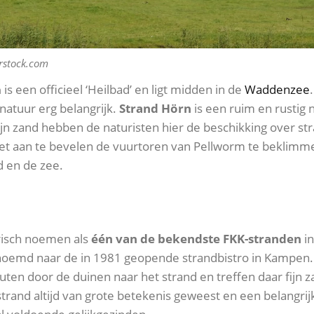
erstock.com
m
is een officieel ‘Heilbad’ en ligt midden in de
Waddenzee
 natuur erg belangrijk.
Strand Hörn
is een ruim en rustig 
ijn zand hebben de naturisten hier de beschikking over s
het aan te bevelen de vuurtoren van Pellworm te beklimm
nd en de zee.
risch noemen als
één van de bekendste FKK-stranden
in
enoemd naar de in 1981 geopende strandbistro in Kampen.
uten door de duinen naar het strand en treffen daar fijn
strand altijd van grote betekenis geweest en een belangrij