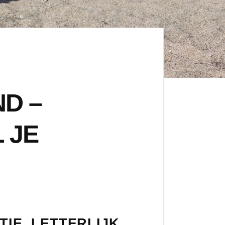
ND –
 JE
TIE, LETTERLIJK