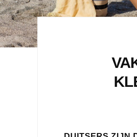
VAK
KL
DUITSERS ZIJN 