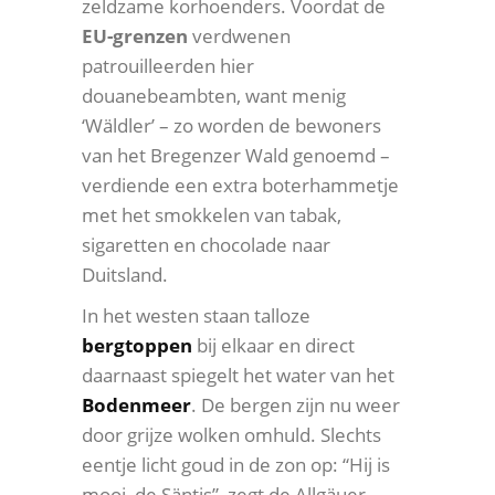
zeldzame korhoenders. Voordat de
EU-grenzen
verdwenen
patrouilleerden hier
douanebeambten, want menig
‘Wäldler’ – zo worden de bewoners
van het Bregenzer Wald genoemd –
verdiende een extra boterhammetje
met het smokkelen van tabak,
sigaretten en chocolade naar
Duitsland.
In het westen staan talloze
bergtoppen
bij elkaar en direct
daarnaast spiegelt het water van het
Bodenmeer
. De bergen zijn nu weer
door grijze wolken omhuld. Slechts
eentje licht goud in de zon op: “Hij is
mooi, de Säntis”, zegt de Allgäuer