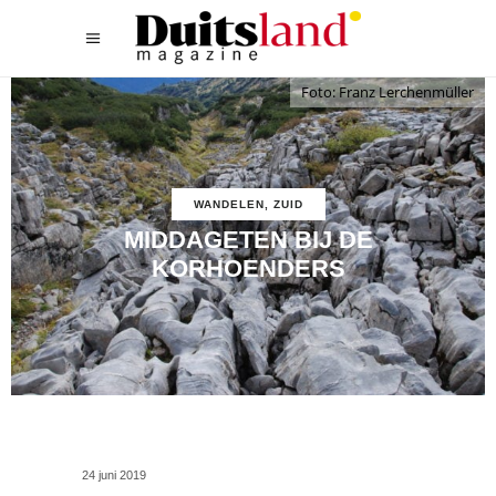
Foto: Franz Lerchenmüller
WANDELEN
,
ZUID
MIDDAGETEN BIJ DE
KORHOENDERS
24 juni 2019