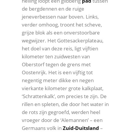
helling loopt een glibberig
pad
tussen
de bergdennen en de ruige
jeneverbessen naar boven. Links,
verder omhoog, troont het scheve,
grijze blok als een onverstoorbare
wegwijzer. Het Gottesackerplateau,
het doel van deze reis, ligt vijftien
kilometer ten zuidwesten van
Oberstorf tegen de grens met
Oostenrijk. Het is een vijftig tot
negentig meter dikke en negen
vierkante kilometer grote kalkplaat,
‘Schrattenkalk’, om precies te zijn. De
rillen en spleten, die door het water in
de rots zijn gegroefd, werden heel
vroeger door de ‘Alemannen’ – een
Germaans volk in
Zuid-Duitsland
–