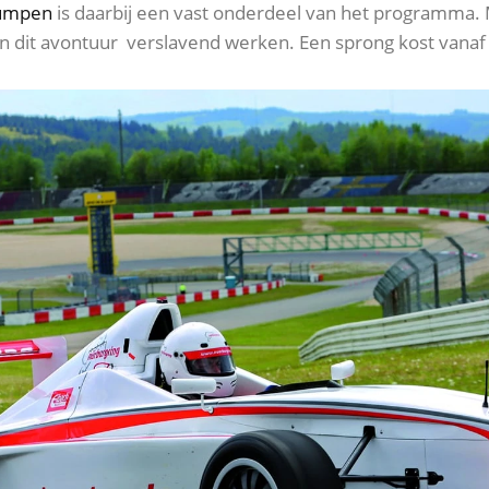
jumpen
is daarbij een vast onderdeel van het programma. 
an dit avontuur verslavend werken. Een sprong kost vanaf