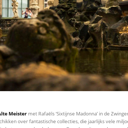
lte Meister
met Rafaëls ‘Sixtijnse Madonna’ in de Zwinger
hikken over fantastische collecties, die jaarlijks vele mi