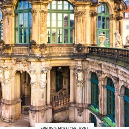
CULTUUR
,
LIFESTYLE
,
OOST