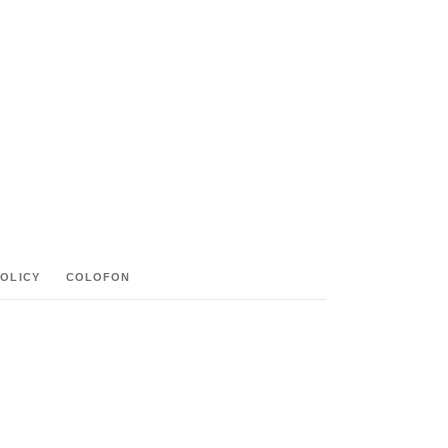
HARE:
POLICY
COLOFON
M