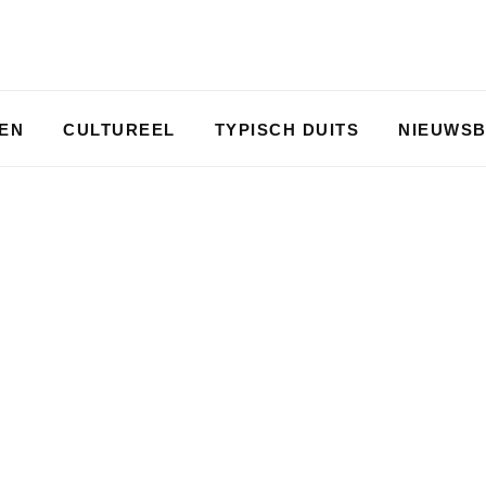
PEN
CULTUREEL
TYPISCH DUITS
NIEUWSB
LTUUR
,
WEST
LIFESTYLE
,
NOORD
EIME
TUURSCHATTEN IN