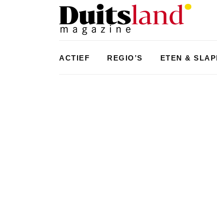
ACTIEF
REGIO’S
ETEN & SLA
CU
LIFESTYLE
GEH
CUL