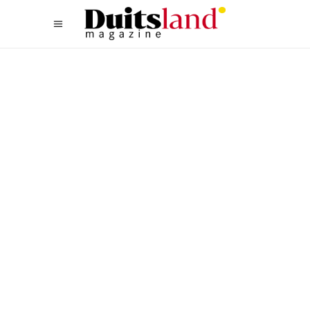
ALLGEMEIN
,
CULTUUR
,
OOST
SAKSISCH-ZWITSERLAND:
GESCHIEDENIS ALS
KINDERSPEL