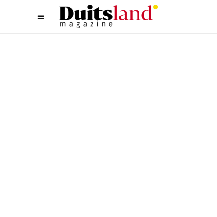
WANDELEN
,
WEST
GROENE STEDEN IN
NOORDRIJN-WESTFALEN