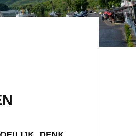
EN
OEILIJK. DENK