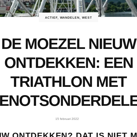
ACTIEF
,
WANDELEN
,
WEST
DE MOEZEL NIEUW
ONTDEKKEN: EEN
TRIATHLON MET
ENOTSONDERDEL
15 februari 2022
W ONTDEKKEN? DAT IS NIET M