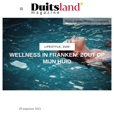
Foto: Haley Phelps/Unsplash
LIFESTYLE
,
ZUID
WELLNESS IN FRANKEN: ZOUT OP
MIJN HUID
28 augustus 2021