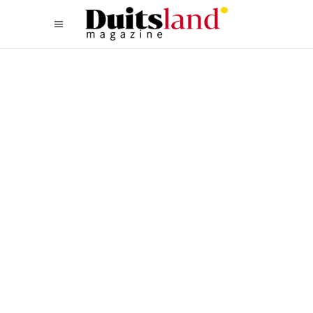
CULTUREEL
,
EVENTS
,
TYPISCH DUITS
TOPEVENEMENTEN IN
DUITSLAND: DOCUMENTA 15
EN PASSIESPEL
OBERAMMERGAU