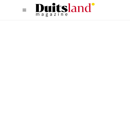
CULTUREEL
,
EVENTS
,
TYPISCH DUITS
TOPEVENEMENTEN IN
DUITSLAND: DOCUMENTA 15
EN PASSIESPEL
OBERAMMERGAU