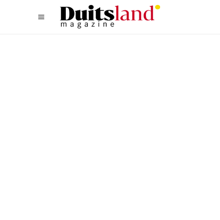
TYPISCH DUITS
,
ZUID
VAN BACH TOT
BRAADWORST: 800 JAAR
RESIDENTIESTAD ANSBACH