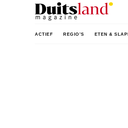
ACTIEF
REGIO’S
ETEN & SLA
TYPISCH DUITS
,
WEST
,
ZUID
OBERURSEL: DE WIEG