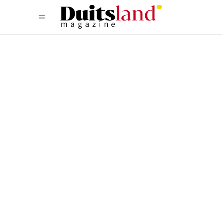
LIFESTYLE
,
TYPISCH DUITS
GOOD FASHION: DUURZAME
MODE UIT DUITSLAND