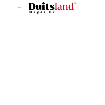
ACTIEF
,
NOORD
DUITSLAND VOOR
GEZINNEN: VIJF
TOPATTRACTIES IN