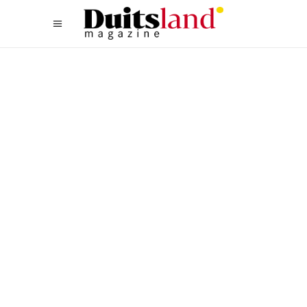
CULINAIR
,
TYPISCH DUITS
,
ZUID
ZO MOET JE WEISSWURST E
TEN