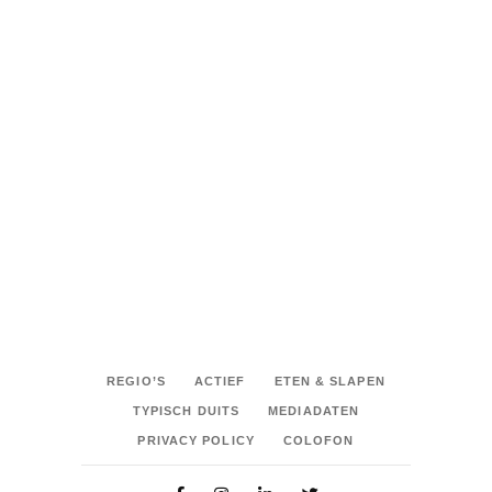
Tags:
BADEN-WÜRTTEMBERG
,
BLOEMEN
TUIN
,
SHARE:
REGIO’S
ACTIEF
ETEN & SLAPEN
TYPISCH DUITS
MEDIADATEN
PRIVACY POLICY
COLOFON