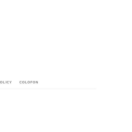
POLICY
COLOFON
M