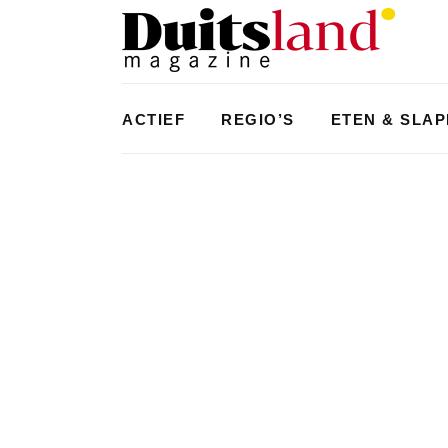
ACTIEF
REGIO’S
ETEN & SLA
WATERSPORT
,
ZUID
DE LEUKSTE