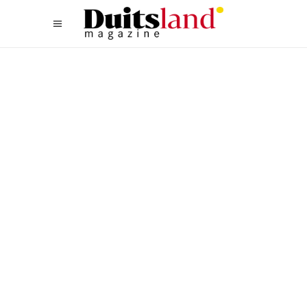
ACTIEF
,
WANDELEN
,
ZUID
WANDELEN IN HET BEIERSE
WOUD: HET GROOTSTE