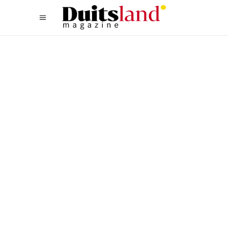
LIFESTYLE
,
TYPISCH DUITS
EEN CADEAU VOOR
DUURZAME REIZIGERS EN