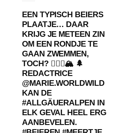
EEN TYPISCH BEIERS
PLAATJE… DAAR
KRIJG JE METEEN ZIN
OM EEN RONDJE TE
GAAN ZWEMMEN,
TOCH? 🏊🏻‍♀️🏔 🌲
REDACTRICE
@MARIE.WORLDWILD
KAN DE
#ALLGÄUERALPEN IN
ELK GEVAL HEEL ERG
AANBEVELEN.
#BEIEREN #MEERTJE