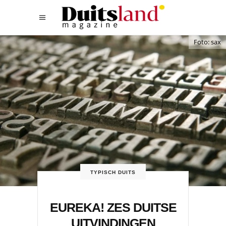
Foto: sax
TYPISCH DUITS
EUREKA! ZES DUITSE
UITVINDINGEN