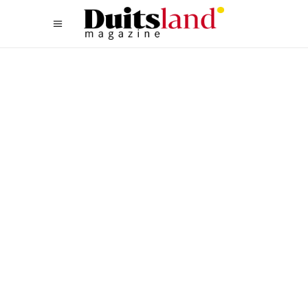
CULTUUR
,
OOST
JODELEN IS HELEMAAL NIET
OUDERWETS