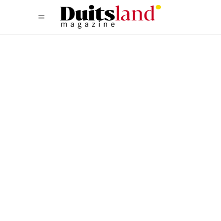
TYPISCH DUITS
,
ZUID
DE TORENS VAN OPPER-
ZWABEN: REUZEN UIT DE