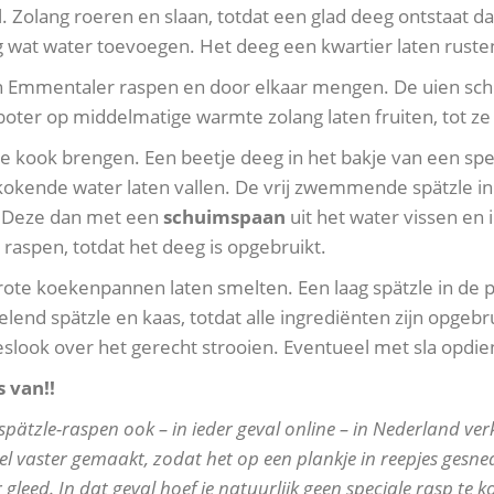
Zolang roeren en slaan, totdat een glad deeg ontstaat da
og wat water toevoegen. Het deeg een kwartier laten ruste
en Emmentaler raspen en door elkaar mengen. De uien schi
 boter op middelmatige warmte zolang laten fruiten, tot z
e kook brengen. Een beetje deeg in het bakje van een spe
kokende water laten vallen. De vrij zwemmende spätzle in 
. Deze dan met een
schuimspaan
uit het water vissen en i
 raspen, totdat het deeg is opgebruikt.
rote koekenpannen laten smelten. Een laag spätzle in d
lend spätzle en kaas, totdat alle ingrediënten zijn opgebr
eslook over het gerecht strooien. Eventueel met sla opdie
 van!!
spätzle-raspen ook – in ieder geval online – in Nederland ver
l vaster gemaakt, zodat het op een plankje in reepjes ges
gleed. In dat geval hoef je natuurlijk geen speciale rasp te k