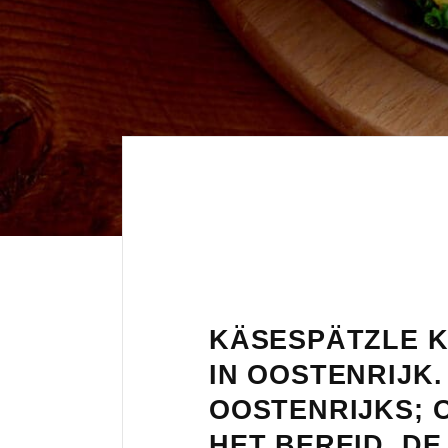
KÄSESPÄTZLE K
IN OOSTENRIJK.
OOSTENRIJKS; 
HET BEREID. D