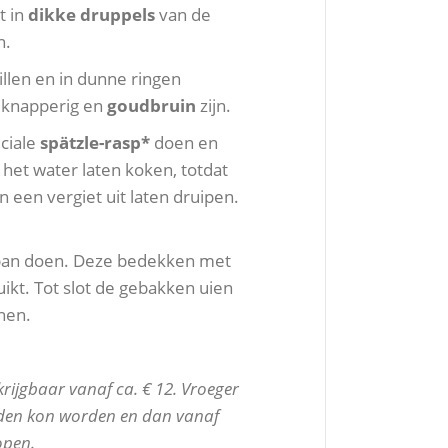
t in
dikke druppels
van de
n.
llen en in dunne ringen
e knapperig en
goudbruin
zijn.
ciale
spätzle-rasp*
doen en
het water laten koken, totdat
n een vergiet uit laten druipen.
e pan doen. Deze bedekken met
uikt. Tot slot de gebakken uien
nen.
krijgbaar vanaf ca. € 12. Vroeger
neden kon worden en dan vanaf
open.